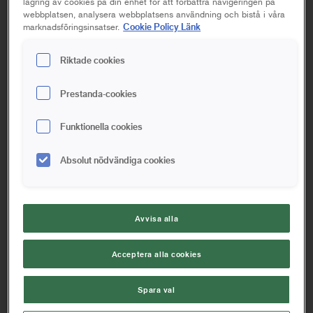
lagring av cookies på din enhet för att förbättra navigeringen på
att underlätta slipningsmomentet.
webbplatsen, analysera webbplatsens användning och bistå i våra
Cookie Policy Länk
marknadsföringsinsatser.
Riktade cookies
Prestanda-cookies
Funktionella cookies
Absolut nödvändiga cookies
Avvisa alla
Fler
altan frågor och svar
Acceptera alla cookies
Hur mycket olja eller lasyr ska jag applicera?
Spara val