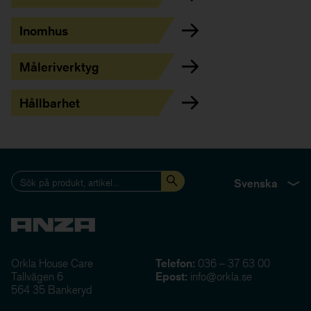
Inomhus
Måleriverktyg
Hållbarhet
Svenska
Orkla House Care
Telefon:
036 – 37 63 00
Tallvägen 6
Epost:
info@orkla.se
564 35 Bankeryd