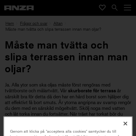
Hem
Frågor och svar
Altan
Måste man tvätta och slipa terrassen innan man oljar?
Måste man tvätta och
slipa terrassen innan man
oljar?
Ja. Alla ytor som ska oljas måste först rengöras med
tvättborste och målartvätt. Vår
skurborste för terrass
är
särskilt bra för detta då den har en hård borst som hjälper dig
att effektivt få bort smuts. Är ytorna angripna av svamp rengör
du dem med en särskild mögeltvätt. Skölj noga med vatten
och låt torka innan du fortsätter. När träet har torkat bör du
slipa för att få bort eventuell träresning, smuts, vassa kanter
vid ändträ, stickor och ojämnheter som bildats runt t ex
skruvar. Med Anzas
Altanverktyg
ingår därför en slipplatta för
Genom att klicka på "acceptera alla cookies" samtycker du till