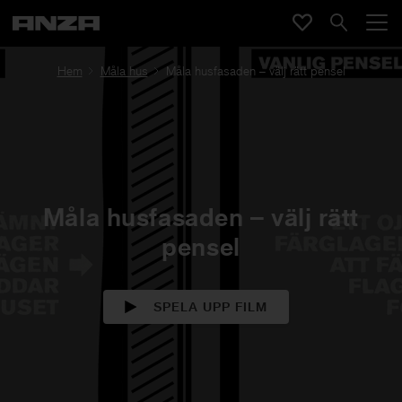
Hem
Måla hus
Måla husfasaden – välj rätt pensel
Måla husfasaden – välj rätt
pensel
SPELA UPP FILM