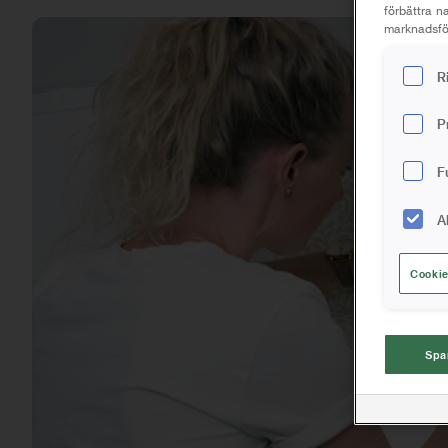
förbättra 
marknadsför
R
P
F
A
Cookie
Spa