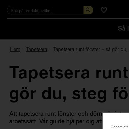
Så 
Hem
Tapetsera
Tapetsera runt fönster – så gör du, 
Tapetsera runt
gör du, steg fö
Att tapetsera runt fönster och dörrar är inte s
arbetssätt. Vår guide hjälper dig att göra jobb
Genom att k