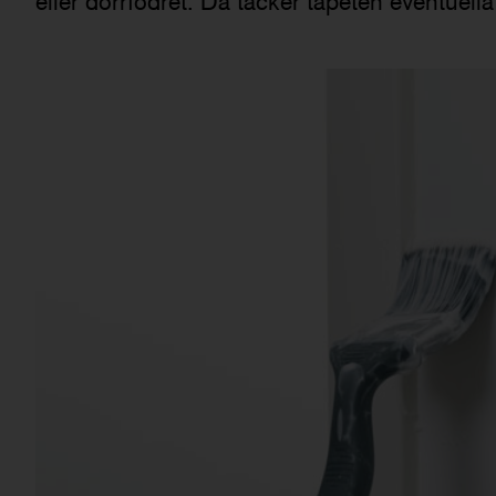
eller dörrfodret. Då täcker tapeten eventuella 