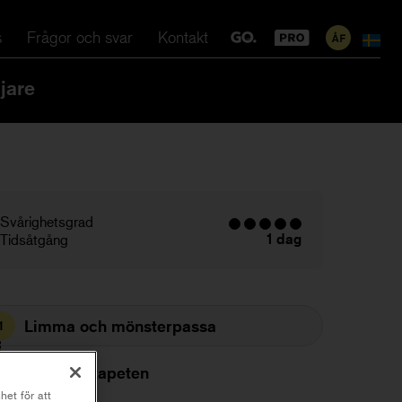
s
Frågor och svar
Kontakt
jare
Svårighetsgrad
1 dag
Tidsåtgång
Limma och mönsterpassa
1
Sätt upp tapeten
2
het för att