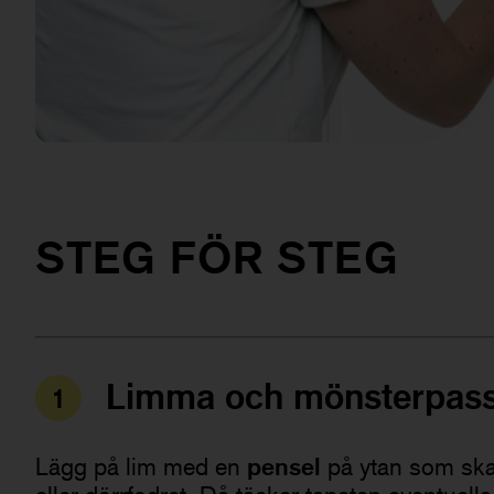
Platinum Lång Vinkelpensel
STEG FÖR STEG
Limma och mönsterpas
1
pensel
Lägg på lim med en
på ytan som ska 