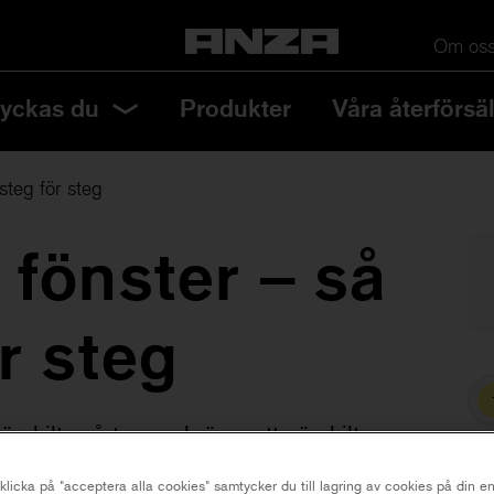
Om os
lyckas du
Produkter
Våra återförsäl
steg för steg
 fönster – så
r steg
ärskilt svårt, men kräver ett särskilt
et stegvis för ett bra resultat.
licka på "acceptera alla cookies" samtycker du till lagring av cookies på din en