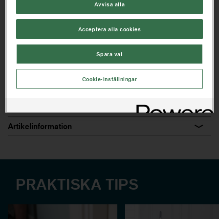
Avvisa alla
Till enklare måleriarbeten
Acceptera alla cookies
Praktiskt frånläggningsstöd
Kan användas till alla typer av färger, lasyrer och oljor på
Spara val
alla underlag
Cookie-inställningar
HITTA BUTIK NÄRA DIG
Artikelinformation
PRAKTISKA TIPS