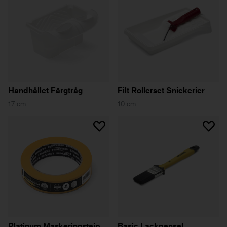
Handhållet Färgtråg
Filt Rollerset Snickerier
17 cm
10 cm
Platinum Maskeringstejp
Basic Lackpensel