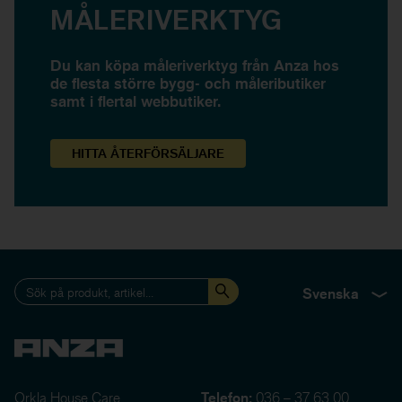
MÅLERIVERKTYG
Du kan köpa måleriverktyg från Anza hos
de flesta större bygg- och måleributiker
samt i flertal webbutiker.
HITTA
ÅTERFÖRSÄLJARE
Svenska
Orkla House Care
Telefon:
036 – 37 63 00