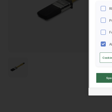
R
P
F
A
Cookie
Spa