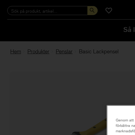
Så 
Hem
Produkter
Penslar
Basic Lackpensel
Genom att k
förbättra 
marknadsför