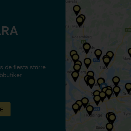
ÅRA
 de flesta större
bbutiker.
E