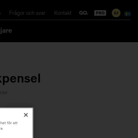
s
Frågor och svar
Kontakt
jare
kpensel
rier
70 mm
het för att
ra