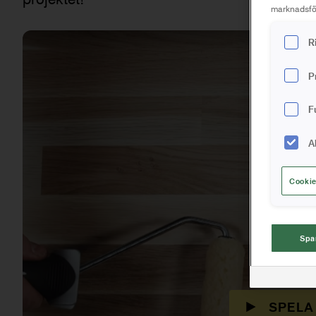
marknadsför
R
P
F
A
Cookie
Spa
SPELA