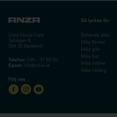
Så lyckas du
Orkla House Care
Behandla altan
Tallvägen 6
Måla fönster
564 35 Bankeryd
Måla golv
Måla hus
Telefon:
036 – 37 63 00
Måla möbler
Epost:
info@orkla.se
Måla rödfärg
Följ oss