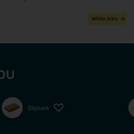
NÄSTA STEG
DU
Slipkork