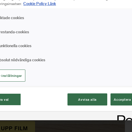
Cookie Policy Länk
ingsinsatser.
iktade cookies
restanda-cookies
unktionella cookies
bsolut nödvändiga cookies
-inställningar
ra val
Avvisa alla
Acceptera 
 UPP FILM