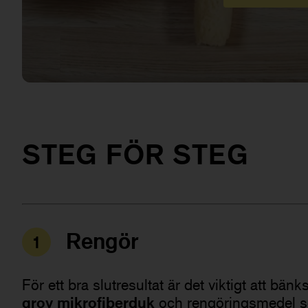
Mikrofiberduk Grov
STEG FÖR STEG
Rengör
1
För ett bra slutresultat är det viktigt att bän
grov mikrofiberduk
och rengöringsmedel so