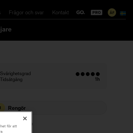
s
Frågor och svar
Kontakt
jare
Svårighetsgrad
1h
Tidsåtgång
Rengör
1
Slipa ytan
2
het för att
ra