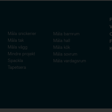
P
V
Måla snickerier
Måla barnrum
Måla tak
Måla hall
F
Måla vägg
Måla kök
K
Mindre projekt
Måla sovrum
Spackla
Måla vardagsrum
Tapetsera