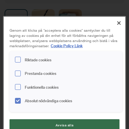
Genom att klicka på "acceptera alla cookies" samtycker du till
lagring av cookies på din enhet för att förbättra navigeringen på
Tråginsats Fill&Carry
webbplatsen, analysera webbplatsens användning och bistå i våra
Cookie Policy Länk
marknadsföringsinsatser.
Altan, Golv, Tak, Vägg
Riktade cookies
Spara i favoriter
Prestanda-cookies
Har du ett Fill & Carry-färgtråg? Med denna tråginsats kan du
Funktionella cookies
enkelt byta mellan kulörer och förenkla rengöringen av ditt
färgtråg, så att du kan använda det om, och om igen.
Absolut nödvändiga cookies
Tråginsats i plast
För 3,3 liter Fill&Carry färgtråg
Tråginsatsen gör det enklare att rengöra och skifta mellan
Avvisa alla