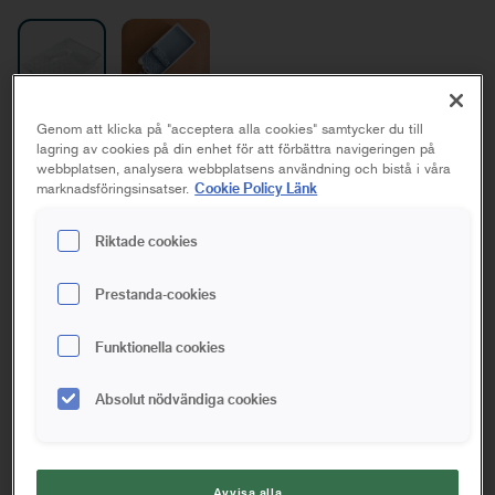
Genom att klicka på "acceptera alla cookies" samtycker du till
Tråginsats
lagring av cookies på din enhet för att förbättra navigeringen på
webbplatsen, analysera webbplatsens användning och bistå i våra
Cookie Policy Länk
marknadsföringsinsatser.
Altan, Fönster, Golv, Hus, Möbler/snickerier, Tak, Tapetsera,
Vägg
Riktade cookies
10 cm
18 cm
25 cm
Prestanda-cookies
Spara i favoriter
Funktionella cookies
Transparent tråginsats som passar till Anzas färgtråg 10 cm.
Absolut nödvändiga cookies
Insatsen gör det enklare att byta mellan olika färger och
målarfärger samt underlättar rengöringen av ditt färgtråg, så
att du enkelt kan använda det om, och om igen.
Avvisa alla