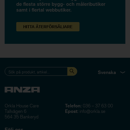
de flesta större bygg- och måleributiker
samt i flertal webbutiker.
HITTA
ÅTERFÖRSÄLJARE
Svenska
Orkla House Care
Telefon:
036 – 37 63 00
Tallvägen 6
Epost:
info@orkla.se
564 35 Bankeryd
Följ oss