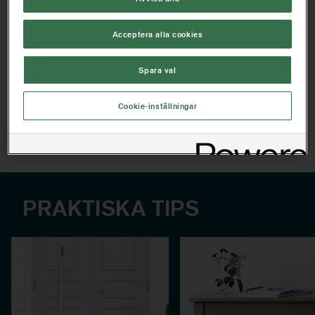
Enkelt att byta mellan olika färger
Underlättar rengöringen
Acceptera alla cookies
HITTA BUTIK NÄRA DIG
Spara val
Cookie-inställningar
Artikelinformation
PRAKTISKA TIPS