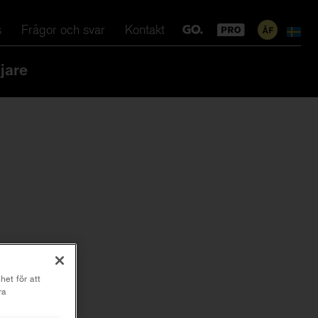
s
Frågor och svar
Kontakt
jare
het för att
ra