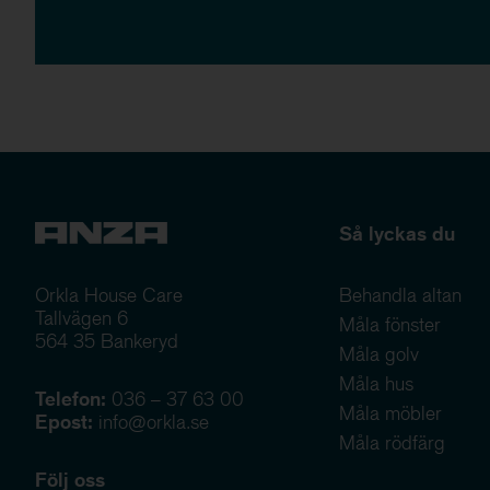
Så lyckas du
Orkla House Care
Behandla altan
Tallvägen 6
Måla fönster
564 35 Bankeryd
Måla golv
Måla hus
Telefon:
036 – 37 63 00
Måla möbler
Epost:
info@orkla.se
Måla rödfärg
Följ oss