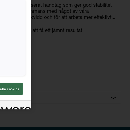
l med ett balanserat handtag som ger god stabilitet
t. Använd tillsammans med något av våra
å en bättre räckvidd och för att arbeta mer effektivt
 hjälper dig att få ett jämnt resultat
DIG
alla cookies