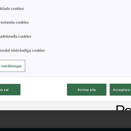
Bygel av galvaniserat stå
iktade cookies
och ett jämnt slutresulta
förlängningsskaft för att f
restanda-cookies
och ergonomiskt.
Balanserat handtag som
unktionella cookies
Behagligt grepp
Galvaniserat stål
bsolut nödvändiga cookies
-inställningar
HITTA BUTIK NÄRA 
ra val
Avvisa alla
Acceptera 
Artikelinformation