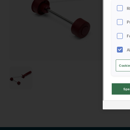
R
P
F
A
Cookie
Spa