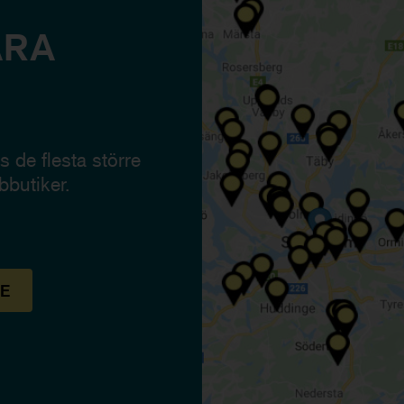
ÅRA
 de flesta större
bbutiker.
E