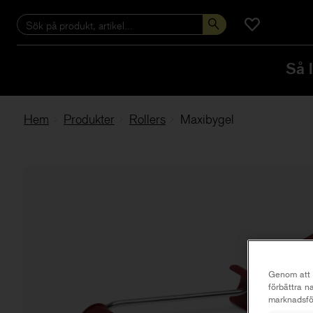
Så 
Hem
Produkter
Rollers
Maxibygel
Genom att k
förbättra 
marknadsför