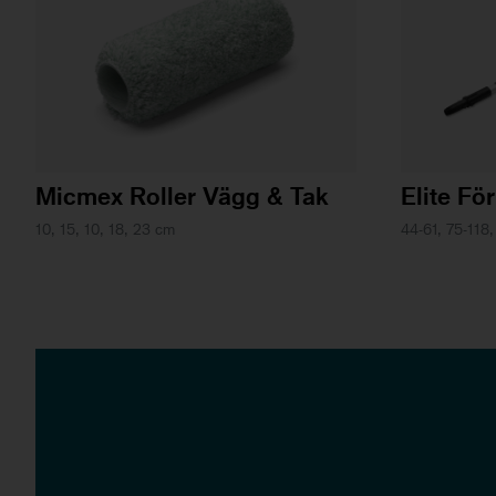
Micmex Roller Vägg & Tak
Elite Fö
10, 15, 10, 18, 23 cm
44-61, 75-118,