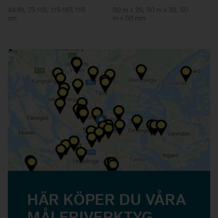
44-61, 75-118, 115-197, 115
50 m x 25, 50 m x 38, 50
cm
m x 50 mm
HÄR KÖPER DU VÅRA
MÅLERIVERKTYG