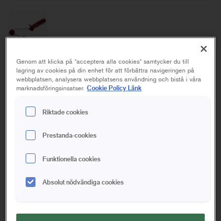
Genom att klicka på "acceptera alla cookies" samtycker du till
Maxibygel
lagring av cookies på din enhet för att förbättra navigeringen på
webbplatsen, analysera webbplatsens användning och bistå i våra
Cookie Policy Länk
Möbler/snickerier, Tak, Vägg
marknadsföringsinsatser.
Riktade cookies
14 cm
18 cm
Prestanda-cookies
Spara i favoriter
Funktionella cookies
Bygel av galvaniserat stål med ett balanserat handtag som
ger god stabilitet och ett jämnt slutresultat. Använd
Absolut nödvändiga cookies
tillsammans med något av våra förlängningsskaft för att få en
bättre räckvidd och för att arbeta mer effektivt och
ergonomiskt.