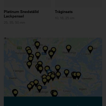
Platinum Snedställd
Tråginsats
Lackpensel
10, 18, 25 cm
25, 35, 50 mm