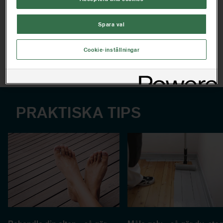
HITTA BUTIK NÄRA DIG
Spara val
Cookie-inställningar
Artikelinformation
PRAKTISKA TIPS