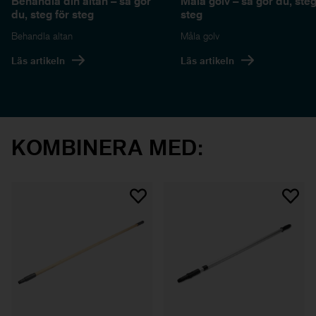
Behandla din altan – så gör
Måla golv – så gör du, steg
du, steg för steg
steg
Behandla altan
Måla golv
Läs artikeln
Läs artikeln
KOMBINERA MED: