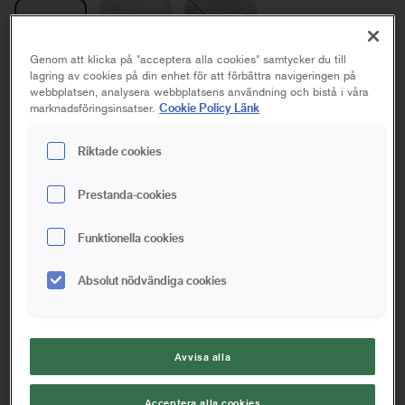
Genom att klicka på "acceptera alla cookies" samtycker du till
lagring av cookies på din enhet för att förbättra navigeringen på
webbplatsen, analysera webbplatsens användning och bistå i våra
Sopborste Inne & Ute
Cookie Policy Länk
marknadsföringsinsatser.
Riktade cookies
50 cm
Prestanda-cookies
Spara i favoriter
Funktionella cookies
Sopborste i trä med en fyllig blandborst av hästtagel och
konstborst som effektivt tar upp och binder damm och
Absolut nödvändiga cookies
småpartiklar för både inne- och utomhusbruk. Sopborsten
passar med våra förlängningsskaft samt Träskaft universal.
Tar effektivt upp och binder damm och småpartiklar
Avvisa alla
Passar till Anzas förlängningsskaft
Acceptera alla cookies