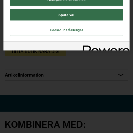
Kan användas med alla våra förlängningsbara verktyg
Spara val
6-kantigt rullstopp förhindrar att skaftet rullar iväg när du
tar paus
Cookie-inställningar
Ökar din räckvidd med 160-402 cm
HITTA BUTIK NÄRA DIG
Artikelinformation
KOMBINERA MED: