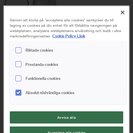
Genom att klicka på "acceptera alla cookies" samtycker du till
lagring av cookies på din enhet för att förbättra navigeringen på
webbplatsen, analysera webbplatsens användning och bistå i våra
Platinum Förlängningsskaft
Cookie Policy Länk
marknadsföringsinsatser.
3-del
Riktade cookies
115-270 cm
160-402 cm
Prestanda-cookies
Funktionella cookies
Spara i favoriter
Absolut nödvändiga cookies
Ska du renovera och är i behov av att nå längre? Då är
Platinum Förlängningsskaft ett helt ovärderligt verktyg. Det
skonar din kropp, du får en längre räckvidd och du sparar
många turer upp och ner på stegen. Förlängningsskaftet kan
justeras på längden och kan användas tillsammans med
Avvisa alla
många av våra olika förlängningsbara verktyg, som t.ex.
penslar, rullar, bredspacklar, slipverktyg och borstar.
Acceptera alla cookies