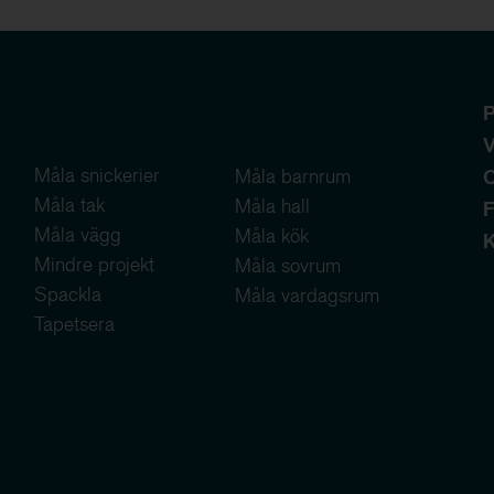
P
V
Måla snickerier
Måla barnrum
Måla tak
Måla hall
F
Måla vägg
Måla kök
K
Mindre projekt
Måla sovrum
Spackla
Måla vardagsrum
Tapetsera