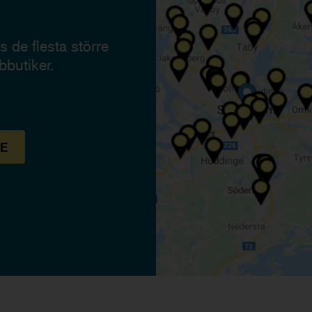
 de flesta större
bbutiker.
E