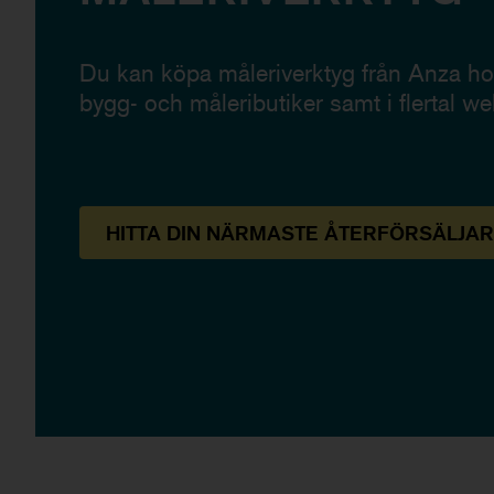
Du kan köpa måleriverktyg från Anza hos
bygg- och måleributiker samt i flertal we
HITTA
DIN NÄRMASTE
ÅTERFÖRSÄLJAR