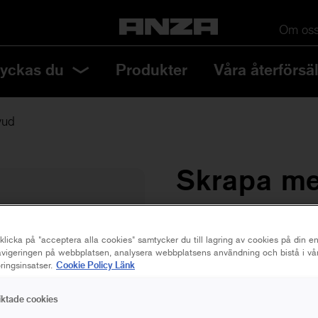
Om os
lyckas du
Produkter
Våra återförsäl
vud
Skrapa m
50 mm
licka på "acceptera alla cookies" samtycker du till lagring av cookies på din en
navigeringen på webbplatsen, analysera webbplatsens användning och bistå i vå
Cookie Policy Länk
ingsinsatser.
Spara i favoriter
iktade cookies
Har din träfasad blivit uts