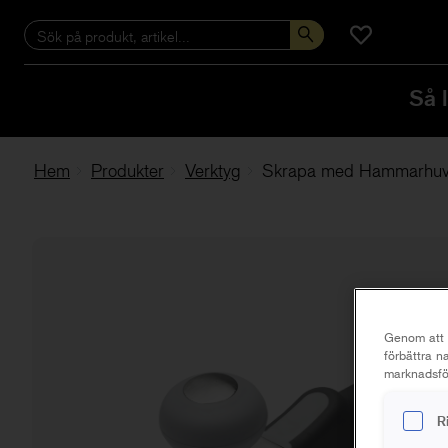
Så 
Hem
Produkter
Verktyg
Skrapa med Hammarhu
Genom att k
förbättra 
marknadsför
R