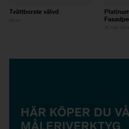
Tvättborste välvd
Platinu
Fasadpe
28 cm
75, 100, 120
HÄR KÖPER DU V
MÅLERIVERKTYG