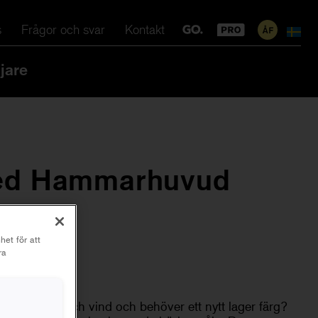
s
Frågor och svar
Kontakt
jare
ed Hammarhuvud
het för att
ra
att för väder och vind och behöver ett nytt lager färg?