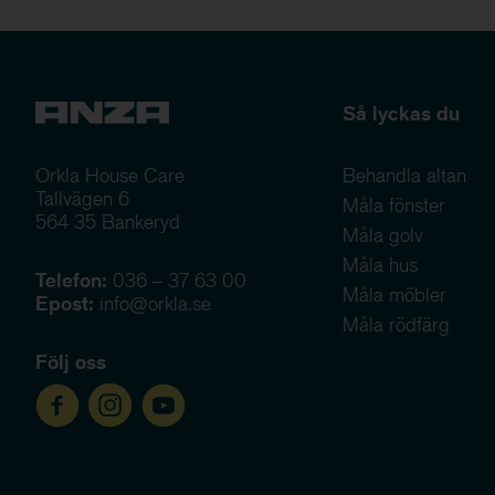
Så lyckas du
Orkla House Care
Behandla altan
Tallvägen 6
Måla fönster
564 35 Bankeryd
Måla golv
Måla hus
Telefon:
036 – 37 63 00
Måla möbler
Epost:
info@orkla.se
Måla rödfärg
Följ oss