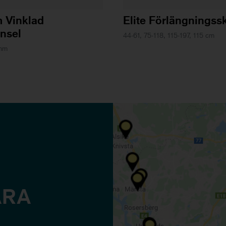
m Vinklad
Elite Förlängningssk
nsel
44-61, 75-118, 115-197, 115 cm
 mm
ÅRA