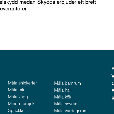
elskydd medan Skydda erbjuder ett brett
everantörer.
P
V
Måla snickerier
Måla barnrum
Måla tak
Måla hall
F
Måla vägg
Måla kök
K
Mindre projekt
Måla sovrum
Spackla
Måla vardagsrum