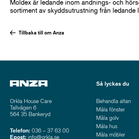
Moldex är ledande inom andnings- och hörs
sortiment av skyddsutrustning från ledande l
Tillbaka till om Anza
Så lyckas du
Orkla House Care
Behandla altan
Tallvägen 6
Måla fönster
564 35 Bankeryd
Måla golv
Måla hus
Telefon:
036 – 37 63 00
Måla möbler
Epost:
info@orkla.se