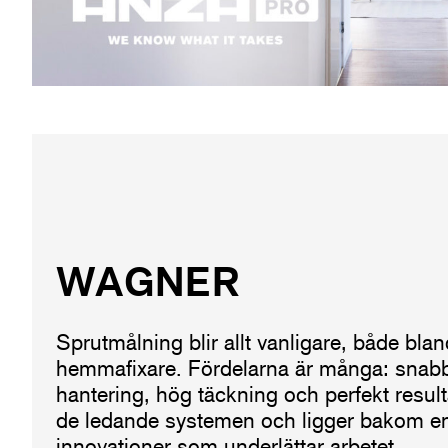
WAGNER
Sprutmålning blir allt vanligare, både bla
hemmafixare. Fördelarna är många: snab
hantering, hög täckning och perfekt result
de ledande systemen och ligger bakom e
innovationer som underlättar arbetet.