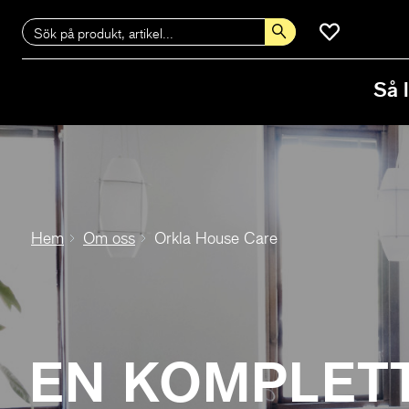
Så 
Hem
Om oss
Orkla House Care
EN KOMPLET