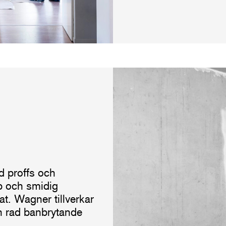
nd proffs och
b och smidig
at. Wagner tillverkar
n rad banbrytande