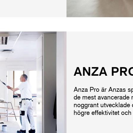
ANZA PR
Anza Pro är Anzas sp
de mest avancerade m
noggrant utvecklade oc
högre effektivitet oc