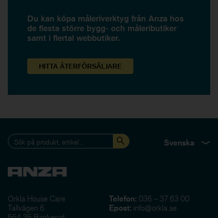
Du kan köpa måleriverktyg från Anza hos
de flesta större bygg- och måleributiker
samt i flertal webbutiker.
HITTA
ÅTERFÖRSÄLJARE
Svenska
Orkla House Care
Telefon:
036 – 37 63 00
Tallvägen 6
Epost:
info@orkla.se
564 35 Bankeryd