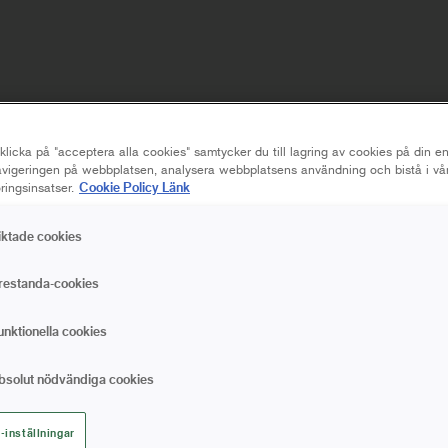
licka på "acceptera alla cookies" samtycker du till lagring av cookies på din en
navigeringen på webbplatsen, analysera webbplatsens användning och bistå i vå
Cookie Policy Länk
ingsinsatser.
iktade cookies
restanda-cookies
unktionella cookies
bsolut nödvändiga cookies
MÄSSERBJUDANDEN
-inställningar