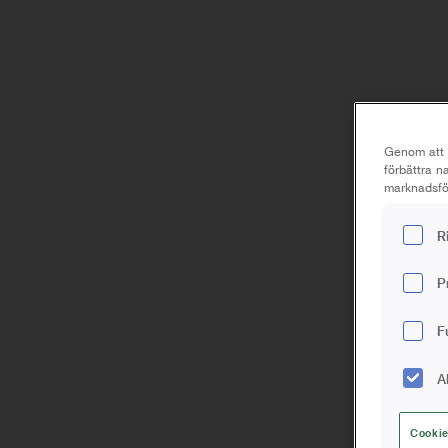
Genom att k
förbättra 
marknadsför
R
P
F
A
Cookie