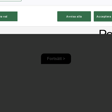
ra val
Avvisa alla
Acceptera 
rt
Anza
Anza Pro
Mirka och Wagner
Checko